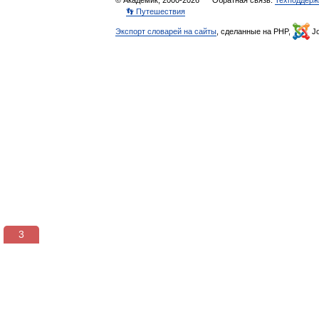
© Академик, 2000-2026
Обратная связь:
Техподдерж
👣 Путешествия
Экспорт словарей на сайты
, сделанные на PHP,
Jo
2