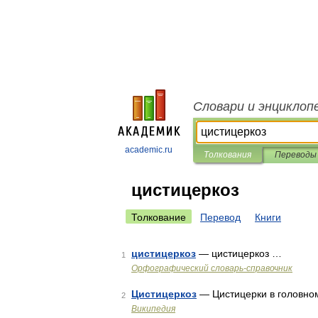
Словари и энциклоп
academic.ru
Толкования
Переводы
цистицеркоз
Толкование
Перевод
Книги
цистицеркоз
— цистицеркоз …
1
Орфографический словарь-справочник
Цистицеркоз
— Цистицерки в головно
2
Википедия