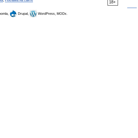
ка
,
Реклама на сайте
18+
omla,
Drupal,
WordPress, MODx.