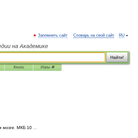
Запомнить сайт
Словарь на свой сайт
RU
едии на Академике
Найти!
Книги
Игры ⚽
м мозге. МКБ 10 …