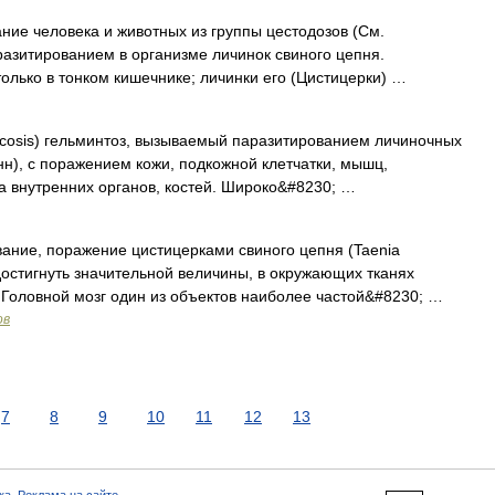
человека и животных из группы цестодозов (См.
разитированием в организме личинок свиного цепня.
олько в тонком кишечнике; личинки его (Цистицерки) …
ercosis) гельминтоз, вызываемый паразитированием личиночных
нн), с поражением кожи, подкожной клетчатки, мышц,
гда внутренних органов, костей. Широко&#8230; …
ние, поражение цистицерками свиного цепня (Taenia
достигнуть значительной величины, в окружающих тканях
Головной мозг один из объектов наиболее частой&#8230; …
ов
7
8
9
10
11
12
13