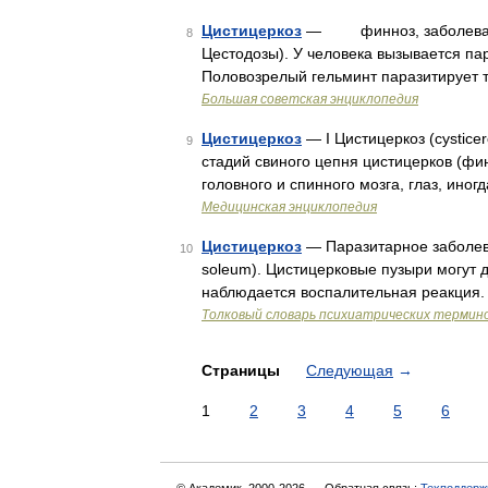
Цистицеркоз
— финноз, заболевание 
8
Цестодозы). У человека вызывается па
Половозрелый гельминт паразитирует т
Большая советская энциклопедия
Цистицеркоз
— I Цистицеркоз (cystic
9
стадий свиного цепня цистицерков (фи
головного и спинного мозга, глаз, ино
Медицинская энциклопедия
Цистицеркоз
— Паразитарное заболева
10
soleum). Цистицерковые пузыри могут 
наблюдается воспалительная реакция. 
Толковый словарь психиатрических термин
Страницы
Следующая
→
1
2
3
4
5
6