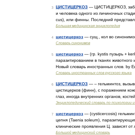
ЦИСТИЦЕРКОЗ
— ЦИСТИЦЕРКОЗ, забол
3
и человека одного из личиночных стади
cus), или финны. Последний представ
Большая медицинская энциклопедия
цистицеркоз
— сущ., кол во синонимов:
4
Словарь синонимов
цистицеркоз
— (гр. kystis пузырь + ke
5
паразитированием в тканях животного 
Новый словарь иностранных слов. by E
Словарь иностранных слов русского языка
ЦИСТИЦЕРКОЗ
— – гельминтоз, вызыв
6
цистицерков (финн), с поражением кожи
глаз, иногда внутренних органов, кост
Энциклопедический словарь по психологии и
цистицеркоз
— (cysticercosis) гельми
7
цепня (Taenia soleum), паразитирующим
клинические проявления Ц. зависят от
Большой медицинский словарь