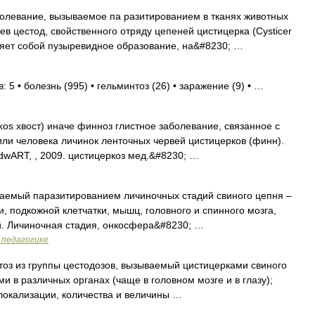
евание, вызываемое па разитированием в тканях животных
ев цестод, свойственного отряду цепеней цистицерка (Cysticer
ляет собой пузыревидное образование, на&#8230; …
 5 • болезнь (995) • гельминтоз (26) • заражение (9) • …
rkos хвост) иначе финноз глистное заболевание, связанное с
или человека личинок ленточных червей цистицерков (финн).
dwART, , 2009. цистицеркоз мед.&#8230; …
аемый паразитированием личиночных стадий свиного цепня –
, подкожной клетчатки, мышц, головного и спинного мозга,
ей. Личиночная стадия, онкосфера&#8230; …
 педагогике
нтоз из группы цестодозов, вызываемый цистицерками свиного
и в различных органах (чаще в головном мозге и в глазу);
 локализации, количества и величины …